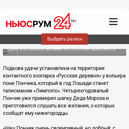
Общество
25.12.2013
13:37
Гигантская подкова удачи исполнит
желания посетителей «Лимпопо»
В преддверии Нового 2014 года, который по Китайскому
Выбрать регион
календарю станет Годом Лошади, в зоопарке «Лимпопо»
появилась гигантская подкова, призванная приносить
удачу и исполнять желания тех, кто к ней прикоснется.
Подкова удачи установлена на территории
контактного зоопарка «Русская деревня» у вольера
пони Пончика, который в год Лошади станет
талисманом «Лимпопо». Четырехгодовалый
Пончик уже примерил шапку Деда Мороза и
приготовился слушать все желания, о которых
сообщат ему нижегородцы.
«Наш Пончик очень своенравный, но добрый: с