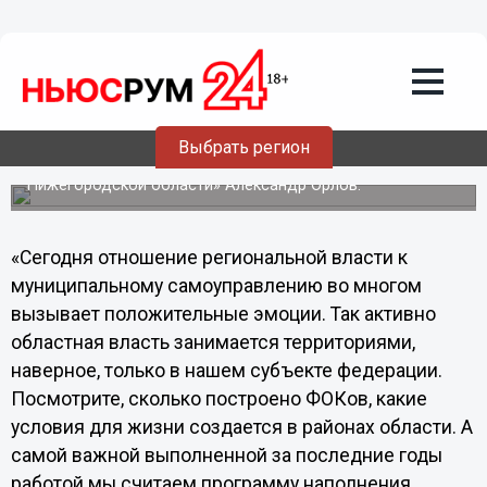
24.12.2013
13:08
Двуглавая система наиболее
эффективна в решении проблем
населения, - Орлов
Выбрать регион
Итоги года комментирует исполнительный директор
Ассоциации «Совет муниципальных образований
Нижегородской области» Александр Орлов.
«Сегодня отношение региональной власти к
муниципальному самоуправлению во многом
вызывает положительные эмоции. Так активно
областная власть занимается территориями,
наверное, только в нашем субъекте федерации.
Посмотрите, сколько построено ФОКов, какие
условия для жизни создается в районах области. А
самой важной выполненной за последние годы
работой мы считаем программу наполнения