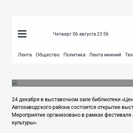
четверг 06 августа 23:56
Общество
23.12.2013
15:25
Лента
Общество
Политика
Лента мнений
Тех
Рождественских ангелов, испо
техниках, увидят нижегородцы
Выставка «Моей души коснулся ангел» откроетс
24 декабря в выставочном зале библиотеки «Це
Автозаводского района состоится открытие выст
Мероприятие организовано в рамках фестиваля
культуры».