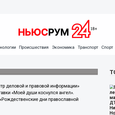
нологии
Происшествия
Экономика
Транспорт
Спорт
лненных в различных
я в Автозаводском районе.
Т
нтр деловой и правовой информации»
авки «Моей души коснулся ангел».
 «Рождественские дни православной