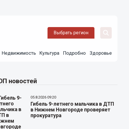
Выбрать регион
Недвижимость
Культура
Подробно
Здоровье
ОП новостей
05.8.2026 09:20
Гибель 9-летнего мальчика в ДТП
в Нижнем Новгороде проверяет
прокуратура