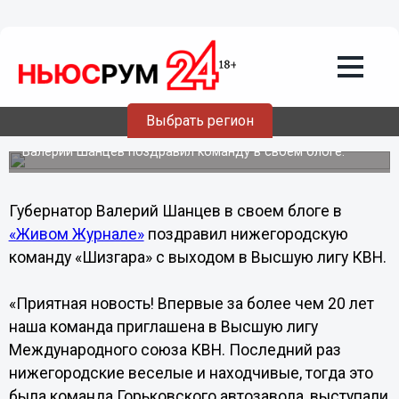
Общество
20.12.2013
16:03
Нижегородская команда «Шизгара»
Выбрать регион
вышла в Высшую лигу КВН
Валерий Шанцев поздравил команду в своем блоге.
Губернатор Валерий Шанцев в своем блоге в
«Живом Журнале»
поздравил нижегородскую
команду «Шизгара» с выходом в Высшую лигу КВН.
«Приятная новость! Впервые за более чем 20 лет
наша команда приглашена в Высшую лигу
Международного союза КВН. Последний раз
нижегородские веселые и находчивые, тогда это
была команда Горьковского автозавода, выступали