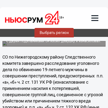
Общество
20.12.2013
13:24
Узбекистанец, изнасиловавший
Выбрать регион
нижегородку, предстанет перед судом
С двумя подельниками он избил девушку и изнасиловал.
СО по Нижегородскому району Следственного
комитета завершено расследование уголовного
дела по обвинению 19-летнего мужчины в
совершении преступлений, предусмотренных п.п.
«а», «б» ч. 2 ст. 131 УК РФ (изнасилование с
применением насилия к потерпевшей,
совершенное группой лиц, соединенное с угрозой
убийством или причинением тяжкого вреда
здоровью) и п.п. «а», «б» ч. 2 ст. 132 УК РФ (иные