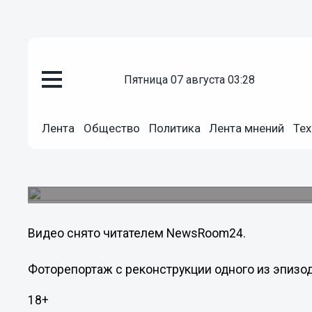
Общество
пятница 07 августа 03:28
07.12.2013
15:55
Опубликовано видео битвы Кра
Лента
Общество
Политика
Лента мнений
Тех
парке Победы в Нижнем Новг
В сети появилось видео с открытого урока муж
контрнаступления советских войск в битве за М
Видео снято читателем NewsRoom24.
Фоторепортаж с реконструкции одного из эпизо
18+