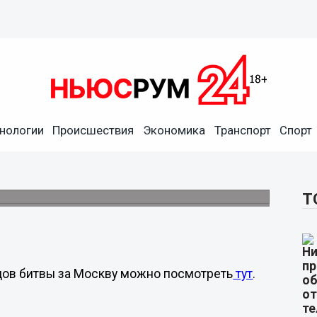
сной армии и гитлеровцев в
нологии
Происшествия
Экономика
Транспорт
Спорт
ороде
ества, посвященного 72-й годовщине начала
оскву.
Т
дов битвы за Москву можно посмотреть
тут
.