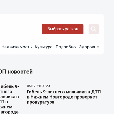
Выбрать регион
Недвижимость
Культура
Подробно
Здоровье
ОП новостей
05.8.2026 09:20
Гибель 9-летнего мальчика в ДТП
в Нижнем Новгороде проверяет
прокуратура