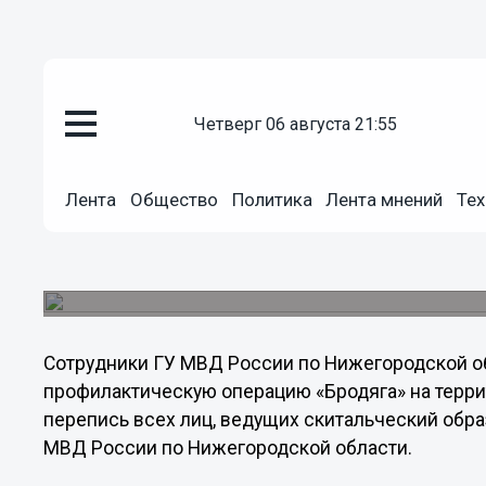
четверг 06 августа 21:55
Общество
03.12.2013
15:52
Лента
Общество
Политика
Лента мнений
Тех
В Нижегородской области выяв
определенного места жительс
Среди них преступники и те, кого разыскивают 
Сотрудники ГУ МВД России по Нижегородской о
профилактическую операцию «Бродяга» на террит
перепись всех лиц, ведущих скитальческий обра
МВД России по Нижегородской области.