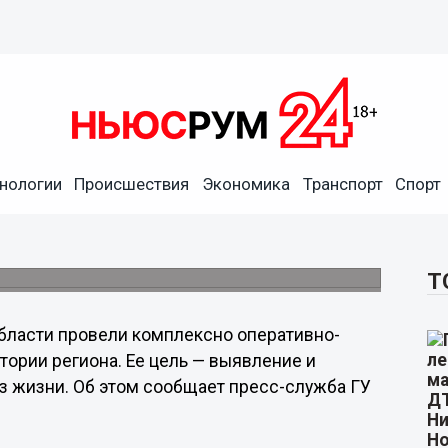
нологии
Происшествия
Экономика
Транспорт
Спорт
лено 257 лиц без
тва
родственники.
Т
бласти провели комплексно оперативно-
ории региона. Ее цель — выявление и
з жизни. Об этом сообщает пресс-служба ГУ