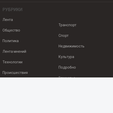
РУБРИКИ
Лента
Транспорт
Общество
Спорт
Политика
Недвижимость
Лента мнений
Культура
Технологии
Подробно
Происшествия
Здоровье
Экономика
ПОДПИСКА
Подпишись на рассылку NEWSROOM24
и будь
в курсе новостей в своём городе: