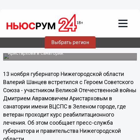
15.11.2013
13:31
Важно помнить подвиги ветеранов не
только в памятные даты, но и каждый
день проявлять уважение к ним и
заботу, - Шанцев
Выбрать регион
Губернатор навестил Героя Советского Союза Дмитрия
Аристархова в санатории.
13 ноября губернатор Нижегородской области
Валерий Шанцев встретился с Героем Советского
Союза - участником Великой Отечественной войны
Дмитрием Аврамовичем Аристарховым в
санатории имени ВЦСПС в Зеленом городе, где
ветеран проходит курс реабилитационного
лечения. Об этом сообщает пресс-служба
губернатора и правительства Нижегородской
области.