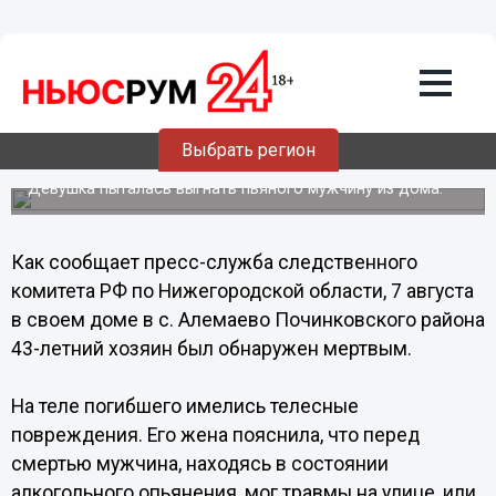
Общество
15.11.2013
13:18
Юная нижегородка убила своего
Выбрать регион
отчима, столкнув его с лестницы
Девушка пыталась выгнать пьяного мужчину из дома.
Как сообщает пресс-служба следственного
комитета РФ по Нижегородской области, 7 августа
в своем доме в с. Алемаево Починковского района
43-летний хозяин был обнаружен мертвым.
На теле погибшего имелись телесные
повреждения. Его жена пояснила, что перед
смертью мужчина, находясь в состоянии
алкогольного опьянения, мог травмы на улице, или