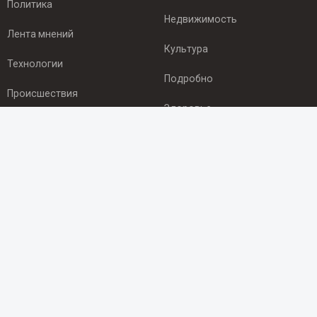
Политика
Недвижимость
Лента мнений
Культура
Технологии
Подробно
Происшествия
Здоровье
Экономика
ПОДПИСКА
Подпишись на рассылку NEWSROOM24
и будь
в курсе новостей в своём городе:
Подписаться
© 2012 - 2025 ООО "Ньюсрум" (ИА Newsroom24 (Ньюсрум24).
Учредитель — ООО "Ньюсрум"