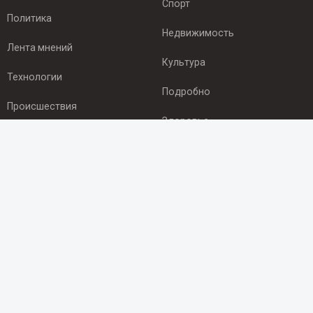
Спорт
Политика
Недвижимость
Лента мнений
Культура
Технологии
Подробно
Происшествия
Здоровье
Экономика
ПОДПИСКА
Подпишись на рассылку NEWSROOM24
и будь
в курсе новостей в своём городе:
Подписаться
© 2012 - 2025 ООО "Ньюсрум" (ИА Newsroom24 (Ньюсрум24).