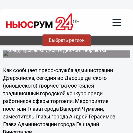
Общество
06.11.2013
18:38
Лучшего продавца определили в
Выбрать регион
Дзержинске Нижегородской области
Конкур прошел во Дворце детского творчества.
Как сообщает пресс-служба администрации
Дзержинска, сегодня во Дворце детского
(юношеского) творчества состоялся
традиционный городской конкурс среди
работников сферы торговли. Мероприятие
посетили Глава города Валерий Чумазин,
заместитель Главы города Андрей Герасимов,
Глава Администрации города Геннадий
Виноградов.