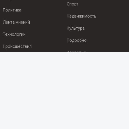
Спорт
Политика
Недвижимость
Лента мнений
Культура
Технологии
Подробно
Происшествия
Здоровье
Экономика
ПОДПИСКА
Подпишись на рассылку NEWSROOM24
и будь
в курсе новостей в своём городе:
Подписаться