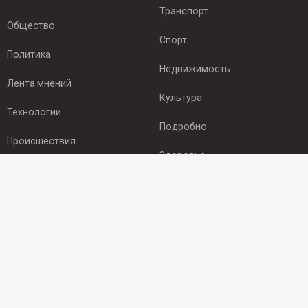
Транспорт
Общество
Спорт
Политика
Недвижимость
Лента мнений
Культура
Технологии
Подробно
Происшествия
Здоровье
Экономика
ПОДПИСКА
Подпишись на рассылку NEWSROOM24
и будь
в курсе новостей в своём городе:
Подписаться