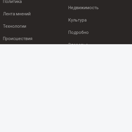
Политика
Недвижимость
Лента мнений
Культура
Технологии
Подробно
Происшествия
Здоровье
Экономика
ПОДПИСКА
Подпишись на рассылку NEWSROOM24
и будь
в курсе новостей в своём городе:
Подписаться
© 2012 - 2025 ООО "Ньюсрум" (ИА Newsroom24 (Ньюсрум24).
Учредитель — ООО "Ньюсрум"