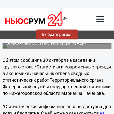
Общество
30.10.2013
17:10
Нижегородцы имеют свободный
Выбрать регион
доступ к статистической информации
Ознакомиться со статистикой может каждый.
Об этом сообщила 30 октября на заседании
круглого стола «Статистика и современные тренды
в экономике» начальник отдела сводных
статистических работ Территориального органа
Федеральной службы государственной статистики
по Нижегородской области Марианна Паченова.
"Статистическая информация вполне доступна для
всех и бесплатна. С ней можно ознакомиться
на