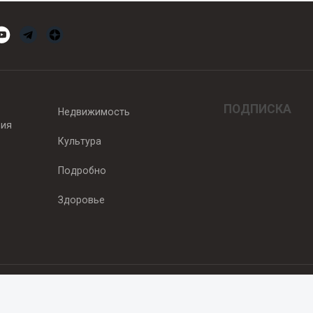
ПОДПИСКА
Недвижимость
вия
Культура
Подробно
Здоровье
едитель — ООО "Ньюсрум"
2011г. выдано Федеральной службой по надзору в сфере связи, информа
од, ул. Пискунова. 59, п.14, оф. 606