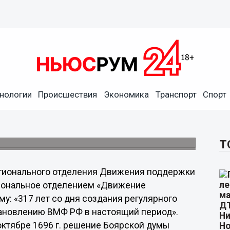
лота обсудят в Нижнем
нологии
Происшествия
Экономика
Транспорт
Спорт
регулярного флота России" пройдет в
Т
егионального отделения Движения поддержки
гиональное отделением «Движение
у: «317 лет со дня создания регулярного
становлению ВМФ РФ в настоящий период».
в октябре 1696 г. решение Боярской думы