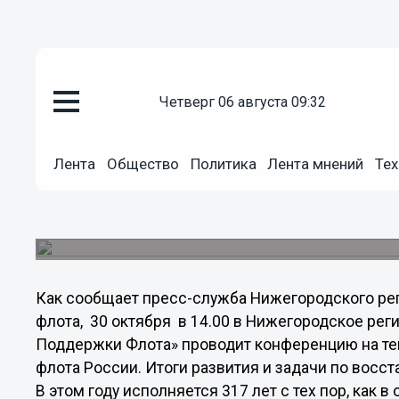
Общество
четверг 06 августа 09:32
28.10.2013
20:21
Итоги развития российского ф
Лента
Общество
Политика
Лента мнений
Тех
Новгороде
Конференция на тему "317 лет со дня создания 
столице Приволжья.
Как сообщает пресс-служба Нижегородского р
флота, 30 октября в 14.00 в Нижегородское ре
Поддержки Флота» проводит конференцию на тем
флота России. Итоги развития и задачи по вос
В этом году исполняется 317 лет с тех пор, как 