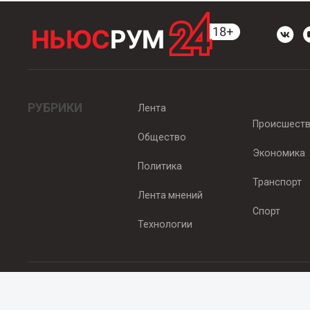
РУБРИКИ
Лента
Происшест
Общество
Экономика
Политика
Транспорт
Лента мнений
Спорт
Технологии
© 2012 - 2025 ООО "Ньюсрум" (ИА Newsroom24 (Ньюсрум24). Учр
Свидетельство о регистрации СМИ ИА № ФС 77 - 45920 от 22.07.
Главный редактор Эмилия Ткаченко. Адрес редакции: Нижний Новгор
Телефон: +79965565378, E-mail:
sales@newsroom24.ru