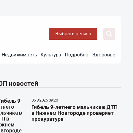
Выбрать регион
Недвижимость
Культура
Подробно
Здоровье
ОП новостей
05.8.2026 09:20
Гибель 9-летнего мальчика в ДТП
в Нижнем Новгороде проверяет
прокуратура