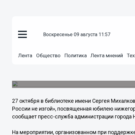
Общество
воскресенье 09 августа 11:57
25.10.2013
12:11
Литературная встреча «Поэзия 
Лента
Общество
Политика
Лента мнений
Тех
посвящена юбилею нижегородс
Селезнева
Литературная встреча «Поэзия в России не изго
27 октября в библиотеке имени Сергея Михалков
России не изгой», посвященная юбилею нижегор
сообщает пресс-служба администрации города 
На мероприятии, организованном при поддержке