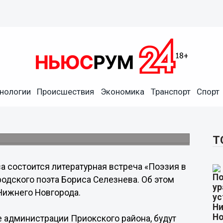
в России не изгой» будет
нологии
Происшествия
Экономика
Транспорт
Спорт
кого поэта Бориса
й» состоится в Приокском районе.
Т
а состоится литературная встреча «Поэзия в
одского поэта Бориса Селезнева. Об этом
Нижнего Новгорода.
 администрации Приокского района, будут