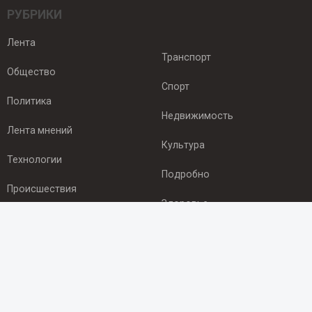
РУБРИКИ
Лента
Транспорт
Общество
Спорт
Политика
Недвижимость
Лента мнений
Культура
Технологии
Подробно
Происшествия
Здоровье
Экономика
ПОДПИСКА
Подпишись на рассылку NEWSROOM24
и будь
в курсе новостей в своём городе: