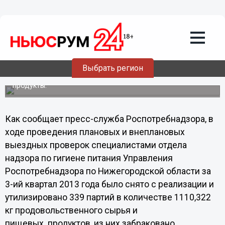
14.10.2013
22:52
Более 400 килограммов овощей снято
с реализации Роспотребнадзором в
третьем квартале 2013 года
Выбрать регион
На втором месте по объёму забракованного
продовольственного сырья - молоко и молочные
продукты.
Как сообщает пресс-служба Роспотребнадзора, в
ходе проведения плановых и внеплановых
выездных проверок специалистами отдела
надзора по гигиене питания Управления
Роспотребнадзора по Нижегородской области за
3-ий квартал 2013 года было снято с реализации и
утилизировано 339 партий в количестве 1110,322
кг продовольственного сырья и
пищевых продуктов, из них забраковано