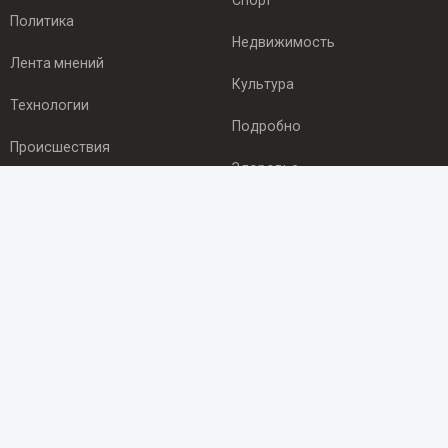
Спорт
Политика
Недвижимость
Лента мнений
Культура
Технологии
Подробно
Происшествия
Здоровье
Экономика
ПОДПИСКА
Подпишись на рассылку NEWSROOM24
и будь
в курсе новостей в своём городе:
Подписаться
© 2012 - 2025 ООО "Ньюсрум" (ИА Newsroom24 (Ньюсрум24).