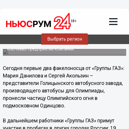
Общество
10.10.2013
17:59
Нижегородская «Группа ГАЗ» участвует
в Эстафете Олимпийского огня
Выбрать регион
«Группа ГАЗ» принимает участие в Эстафете
Олимпийского огня. Среди факелоносцев – работники
ключевых предприятий компании.
Сегодня первые два факелоносца от «Группы ГАЗ»:
Мария Данилова и Сергей Акользин –
представители Голицынского автобусного завода,
производящего автобусы для Олимпиады,
пронесли частицу Олимпийского огня в
подмосковном Одинцово.
В дальнейшем работники «Группы ГАЗ» примут
участие в пробегах в других городах России: 19