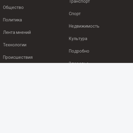
Транспорт
Общество
Спорт
Политика
Недвижимость
Лента мнений
Культура
Технологии
Подробно
Происшествия
Здоровье
Экономика
ПОДПИСКА
Подпишись на рассылку NEWSROOM24
и будь
в курсе новостей в своём городе:
Подписаться