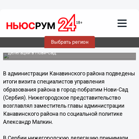
Открытие русской школы в Сербии
подтверждает высокий уровень
сотрудничества между Нови-Садом и
Нижним Новгородом, - Радомир
Дабетич
Выбрать регион
В Канавинском районе подведены итоги визита
делегации в Нови-Сад.
В администрации Канавинского района подведены
итоги визита специалистов управления
образования района в город-побратим Нови-Сад
(Сербия). Нижегородское представительство
возглавлял заместитель главы администрации
Канавинского района по социальной политике
Александр Малкин.
В Сербии нижегородскую делегацию принимали