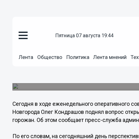
Общество
пятница 07 августа 19:44
07.10.2013
14:29
«Считаю правильным – делать
решения открытыми и понятным
Лента
Общество
Политика
Лента мнений
Тех
Кондрашов
На официальном сайте администрации города б
отображающая перспективный план развития Н
Сегодня в ходе еженедельного оперативного с
Новгорода Олег Кондрашов поднял вопрос откры
горожан. Об этом сообщает пресс-служба админ
По его словам, на сегодняшний день перспектив