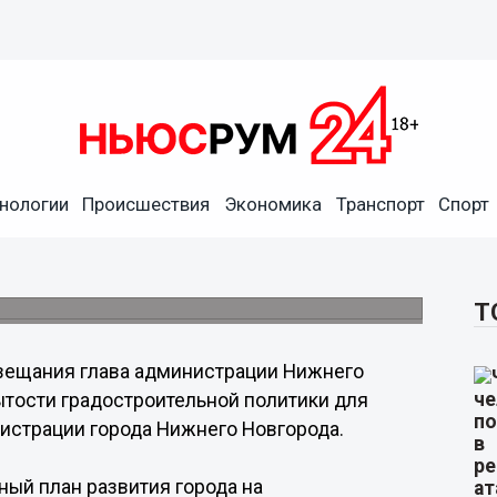
 градостроительные
и для горожан», - Олег
нологии
Происшествия
Экономика
Транспорт
Спорт
удет размещена цифровая карта,
ижнего Новгорода.
Т
овещания глава администрации Нижнего
тости градостроительной политики для
истрации города Нижнего Новгорода.
ный план развития города на