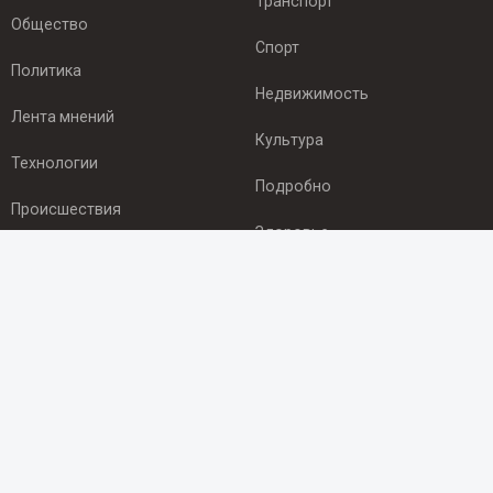
Транспорт
Общество
Спорт
Политика
Недвижимость
Лента мнений
Культура
Технологии
Подробно
Происшествия
Здоровье
Экономика
ПОДПИСКА
Подпишись на рассылку NEWSROOM24
и будь
в курсе новостей в своём городе:
Подписаться