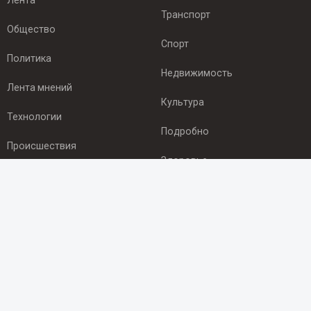
Лента
Транспорт
Общество
Спорт
Политика
Недвижимость
Лента мнений
Культура
Технологии
Подробно
Происшествия
Здоровье
Экономика
ПОДПИСКА
Подпишись на рассылку NEWSROOM24
и будь
в курсе новостей в своём городе:
Подписаться