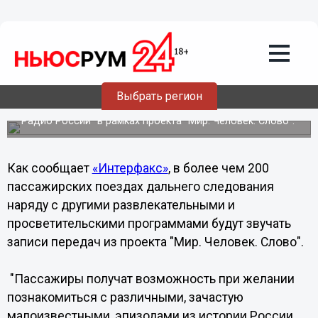
30.09.2013
13:56
Пассажирам российских поездов
расскажут об истории, философии и
христианстве
Выбрать регион
При формировании аудиопрограммы для пассажиров
были использованы записи передач, выходивших в эфир
"Радио России" в рамках проекта "Мир. Человек. Слово".
Как сообщает
«Интерфакс»
, в более чем 200
пассажирских поездах дальнего следования
наряду с другими развлекательными и
просветительскими программами будут звучать
записи передач из проекта "Мир. Человек. Слово".
"Пассажиры получат возможность при желании
познакомиться с различными, зачастую
малоизвестными, эпизодами из истории России,