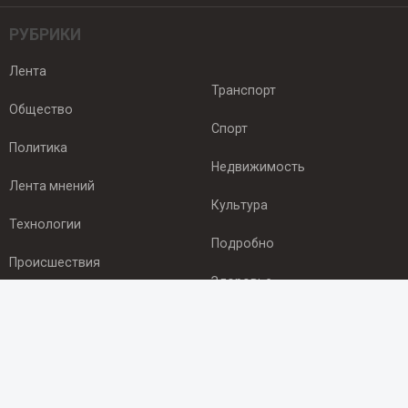
РУБРИКИ
Лента
Транспорт
Общество
Спорт
Политика
Недвижимость
Лента мнений
Культура
Технологии
Подробно
Происшествия
Здоровье
Экономика
ПОДПИСКА
Подпишись на рассылку NEWSROOM24
и будь
в курсе новостей в своём городе: