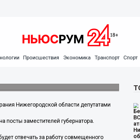
нологии
Происшествия
Экономика
Транспорт
Спорт
а на посты заместителей
егородским Заксобранием
иногласно.
Т
брания Нижегородской области депутатами
на посты заместителей губернатора.
 будет отвечать за работу совмещенного