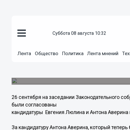
суббота 08 августа 10:32
Общество
26.09.2013
14:59
Лента
Общество
Политика
Лента мнений
Тех
Кандидатуры Аверина и Люлин
губернатора согласованы ниж
Кандидатура Евгения Люлина была одобрена ед
26 сентября на заседании Законодательного со
были согласованы
кандидатуры Евгения Люлина и Антона Аверина 
За кандидатуру Антона Аверина, который теперь