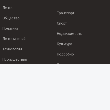
Лента
Транспорт
Общество
Спорт
Политика
Недвижимость
Лента мнений
Культура
Технологии
Подробно
Происшествия
Здоровье
Экономика
ПОДПИСКА
Подпишись на рассылку NEWSROOM24
и будь
в курсе новостей в своём городе: