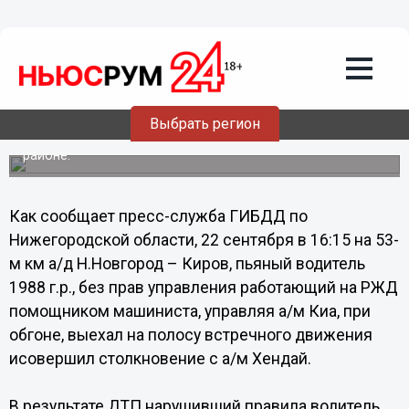
Общество
23.09.2013
11:29
Пьяный помощник машиниста устроил
смертельную аварию на автодороге в
Нижегородской области
Выбрать регион
Трагическое происшествие произошло в Борском
районе.
Как сообщает пресс-служба ГИБДД по
Нижегородской области, 22 сентября в 16:15 на 53-
м км а/д Н.Новгород – Киров, пьяный водитель
1988 г.р., без прав управления работающий на РЖД
помощником машиниста, управляя а/м Киа, при
обгоне, выехал на полосу встречного движения
исовершил столкновение с а/м Хендай.
В результате ДТП нарушивший правила водитель