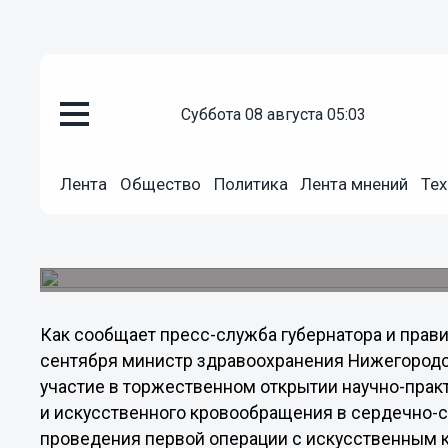
Общество
суббота 08 августа 05:03
20.09.2013
08:00
Международная конференция к
перфузиологов открывается 2
Лента
Общество
Политика
Лента мнений
Тех
Новгороде
Конференция посвящена 50-летию проведения 
кровообращением в Нижнем Новгороде.
Как сообщает пресс-служба губернатора и прави
сентября министр здравоохранения Нижегородс
участие в торжественном открытии научно-пра
и искусственного кровообращения в сердечно-с
проведения первой операции с искусственным