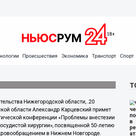
ардиохирургов и
0 сентября в Нижнем
нологии
Происшествия
Экономика
Транспорт
Спорт
первой операции с искусственным
Т
тельства Нижегородской области, .20
кой области Александр Карцевский примет
ктической конференции «Проблемы анестезии
осудистой хирургии», посвященной 50-летию
 кровообращением в Нижнем Новгороде.