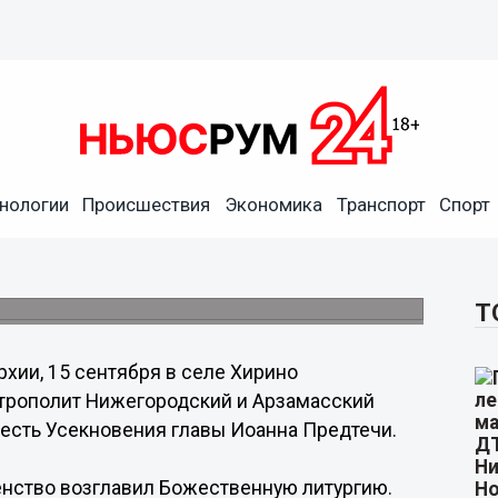
нологии
Происшествия
Экономика
Транспорт
Спорт
рам в Нижегородской
.
Т
хии, 15 сентября в селе Хирино
трополит Нижегородский и Арзамасский
есть Усекновения главы Иоанна Предтечи.
нство возглавил Божественную литургию.