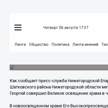
четверг 06 августа 17:37
Общество
15.09.2013
19:54
Лента
Общество
Политика
Лента мнений
Тех
Митрополит Георгий освятил х
области
Освящение храма прошло в Шатковском районе
Как сообщает пресс-служба Нижегородской Епар
Шатковского района Нижегородской области ми
Георгий совершил Великое освящение храма в ч
В новоосвященном храме Его Высокопреосвяще