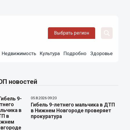
Выбрать регион
Недвижимость
Культура
Подробно
Здоровье
ОП новостей
05.8.2026 09:20
Гибель 9-летнего мальчика в ДТП
в Нижнем Новгороде проверяет
прокуратура