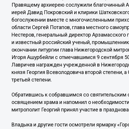
Правящему архиерею сослужили благочинный А
иерей Давид Покровский и клирики Шатковского
богослужении вместе с многочисленными прихо
области Сергей Потапов, глава местного самоу
Нестеров, генеральный директор Арзамасского 
и известный российский ученый, промышленник
окончании литургии глава Нижегородской митро
Игоря Ашурбейли с отмечавшимся 9 сентября 50
Лавричев награжден учрежденной в Нижегородс
князя Георгия Всеволодовича второй степени, 
третьей степени.
Обратившись к собравшимся со святительским с
освящением храма и напомнил о необходимости 
митрополит Георгий принял участие в празднова
Владыка и другие гости осмотрели ярмарку «Гор