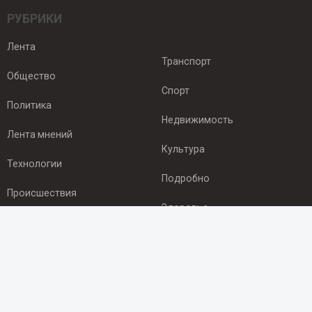
РУБРИКИ
Лента
Транспорт
Общество
Спорт
Политика
Недвижимость
Лента мнений
Культура
Технологии
Подробно
Происшествия
Здоровье
Экономика
ПОДПИСКА
Подпишись на рассылку NEWSROOM24
и будь
в курсе новостей в своём городе: