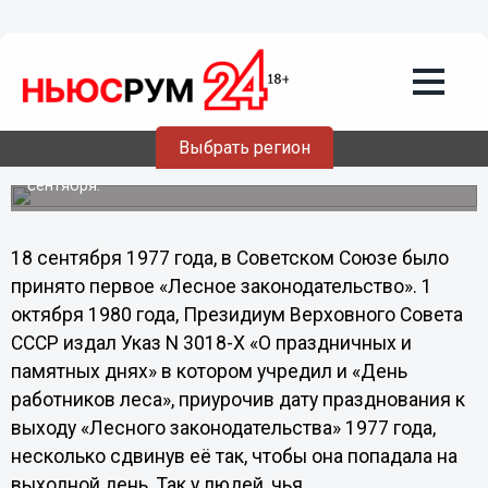
Общество
15.09.2013
09:35
День работников леса отмечается в
России 15 сентября
Выбрать регион
Праздник отмечается каждое третье воскресенье
сентября.
18 сентября 1977 года, в Советском Союзе было
принято первое «Лесное законодательство». 1
октября 1980 года, Президиум Верховного Совета
СССР издал Указ N 3018-Х «О праздничных и
памятных днях» в котором учредил и «День
работников леса», приурочив дату празднования к
выходу «Лесного законодательства» 1977 года,
несколько сдвинув её так, чтобы она попадала на
выходной день. Так у людей, чья