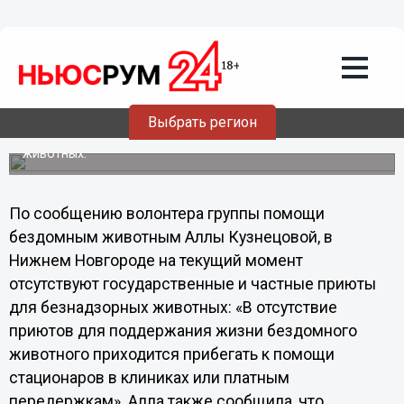
Общество
12.09.2013
17:11
Государственные приюты для
бездомных животных в Нижнем
Новгороде отсутствуют, – Кузнецова
Выбрать регион
Также отсутствуют и частные приюты для бездомных
животных.
По сообщению волонтера группы помощи
бездомным животным Аллы Кузнецовой, в
Нижнем Новгороде на текущий момент
отсутствуют государственные и частные приюты
для безнадзорных животных: «В отсутствие
приютов для поддержания жизни бездомного
животного приходится прибегать к помощи
стационаров в клиниках или платным
передержкам». Алла также сообщила, что