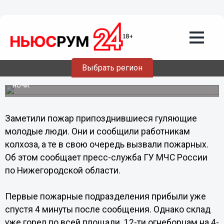
Общество
12.09.2013
13:50
Пять тонн ячменя нового урожая
сгорело в Нижегородской области
Выбрать регион
Пожар в зернохранилище СПК им. Кирова в селе Красная
горка Пильнинского района, вспыхнул около 2-х часов
ночи.
Заметили пожар припозднившиеся гуляющие
молодые люди. Они и сообщили работникам
колхоза, а те в свою очередь вызвали пожарных.
Об этом сообщает пресс-служба ГУ МЧС России
по Нижегородской области.
Первые пожарные подразделения прибыли уже
спустя 4 минуты после сообщения. Однако склад
уже горел по всей площади. 12-ти огнеборцам на 4-