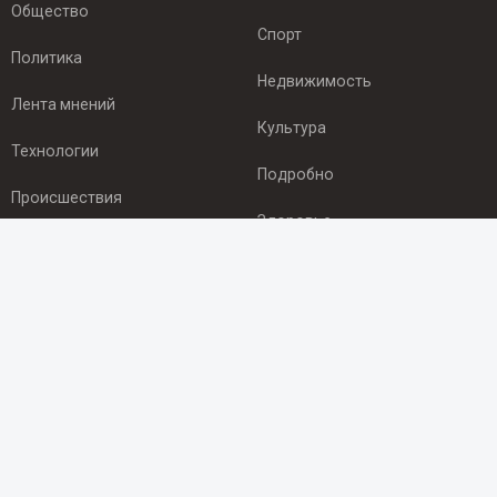
Общество
Спорт
Политика
Недвижимость
Лента мнений
Культура
Технологии
Подробно
Происшествия
Здоровье
Экономика
ПОДПИСКА
Подпишись на рассылку NEWSROOM24
и будь
в курсе новостей в своём городе:
Подписаться