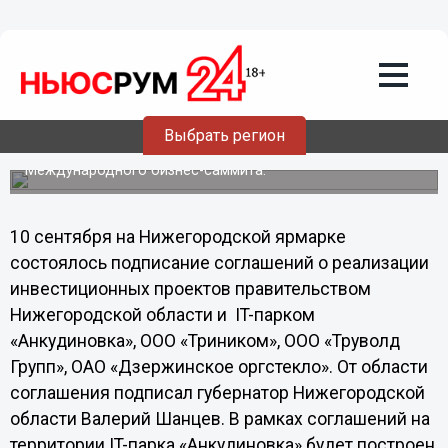
Начиная с 2006 года, регионом
подписано более 10 тысяч соглашений
с инвесторами на сумму 1,8 триллиона
рублей, создано 208 тысяч рабочих
мест, - Шанцев
Выбрать регион
Первые инвестсоглашения подписаны в рамках
Международного бизнес-саммита.
10 сентября на Нижегородской ярмарке
состоялось подписание соглашений о реализации
инвестиционных проектов правительством
Нижегородской области и IT-парком
«Анкудиновка», ООО «Триником», ООО «Труволд
Групп», ОАО «Дзержинское оргстекло». От области
соглашения подписал губернатор Нижегородской
области Валерий Шанцев. В рамках соглашений на
территории IT-парка «Анкудиновка» будет построен