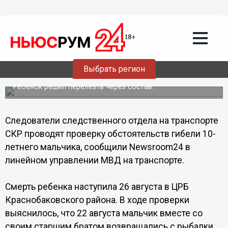
Общество
02.09.2013
13:35
10-летний мальчик погиб от удара
Выбрать регион
током в Нижегородской области
Ребенок решил перелезть через состав.
Следователи следственного отдела на транспорте
СКР проводят проверку обстоятельств гибели 10-
летнего мальчика, сообщили Newsroom24 в
линейном управлении МВД на транспорте.
Смерть ребенка наступила 26 августа в ЦРБ
Краснобаковского района. В ходе проверки
выяснилось, что 22 августа мальчик вместе со
своим старшим братом возвращались с рыбалки.