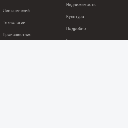
Недвижимость
Лента мнений
Культура
Технологии
Подробно
Происшествия
Здоровье
Экономика
ПОДПИСКА
Подпишись на рассылку NEWSROOM24
и будь
в курсе новостей в своём городе:
Подписаться
© 2012 - 2025 ООО "Ньюсрум" (ИА Newsroom24 (Ньюсрум24).
Учредитель — ООО "Ньюсрум"
Свидетельство о регистрации СМИ ИА № ФС 77 - 45920 от 22.07.2011г.