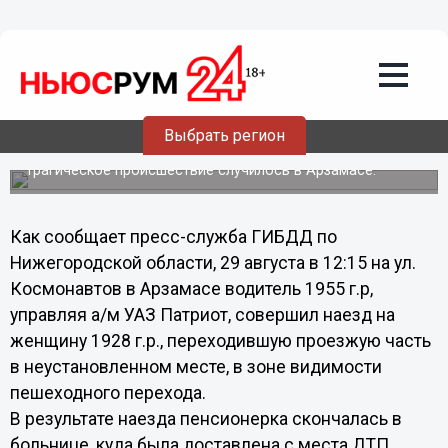
Общество
30.08.2013
11:46
85-летняя пенсионерка сбита насмерть
Выбрать регион
в Нижегородской области
Трагическое происшествие случилось в Арзамасе.
Как сообщает пресс-служба ГИБДД по
Нижегородской области, 29 августа в 12:15 на ул.
Космонавтов в Арзамасе водитель 1955 г.р,
управляя а/м УАЗ Патриот, совершил наезд на
женщину 1928 г.р., переходившую проезжую часть
в неустановленном месте, в зоне видимости
пешеходного перехода.
В результате наезда пенсионерка скончалась в
больнице, куда была доставлена с места ДТП,