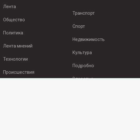
Лента
Транспорт
Общество
Спорт
Политика
Недвижимость
Лента мнений
Культура
Технологии
Подробно
Происшествия
Здоровье
Экономика
ПОДПИСКА
Подпишись на рассылку NEWSROOM24
и будь
в курсе новостей в своём городе: