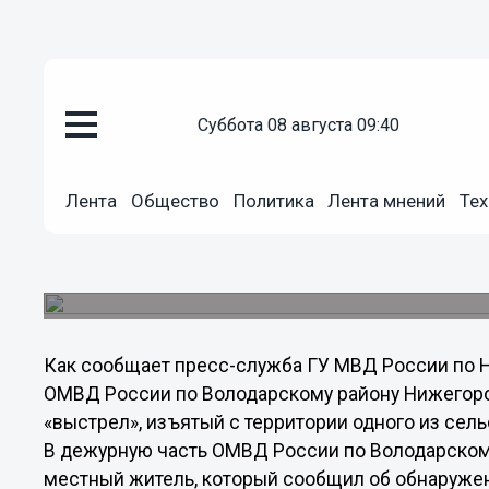
суббота 08 августа 09:40
Общество
28.08.2013
11:39
Лента
Общество
Политика
Лента мнений
Тех
Нижегородец на своем садово
"танковый выстрел"
На место находки выехали саперы.
Как сообщает пресс-служба ГУ МВД России по 
ОМВД России по Володарскому району Нижегоро
«выстрел», изъятый с территории одного из сел
В дежурную часть ОМВД России по Володарском
местный житель, который сообщил об обнаруже