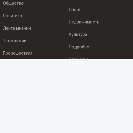
Общество
Спорт
Политика
Недвижимость
Лента мнений
Культура
Технологии
Подробно
Происшествия
Здоровье
Экономика
ПОДПИСКА
Подпишись на рассылку NEWSROOM24
и будь
в курсе новостей в своём городе:
Подписаться