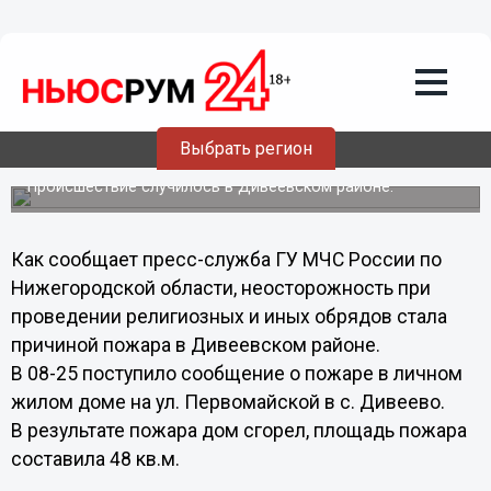
Общество
28.08.2013
11:18
Пожар во время проведения
религиозного обряда произошел в
Выбрать регион
Нижегородской области
Происшествие случилось в Дивеевском районе.
Как сообщает пресс-служба ГУ МЧС России по
Нижегородской области, неосторожность при
проведении религиозных и иных обрядов стала
причиной пожара в Дивеевском районе.
В 08-25 поступило сообщение о пожаре в личном
жилом доме на ул. Первомайской в с. Дивеево.
В результате пожара дом сгорел, площадь пожара
составила 48 кв.м.