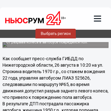
Общество
27.08.2013
09:52
Нижегородка получила травму в
рейсовом автобусе, у которого
Выбрать регион
разорвалось колесо
От разрыва колеса в автобусе повредился пол.
Как сообщает пресс-служба ГИБДД по
Нижегородской области, 26 августа в 10:20 на ул.
Строкина водитель 1970 г.р., со стажем вождения
22 года, управляя автобусом ЛИАЗ 525626,
следовавшим по маршруту №65, во время
движения допустил разрыв заднего левого колеса,
что привело к повреждению пола автобуса.
В результате ДТП пострадала пассажирка
автобуса, женщина 1950 г.р., которая получила