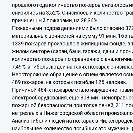
прошлого года количество пожаров снизилось на
снизились на 3,52%. Снизилось и количество тр
причиненный пожарами, на 28,36%.
Пожарными подразделениями было спасено 3728
материальных ценностей на сумму 91 млн. 165 ты
1339 пожаров произошло в жилищном фонде, в т
жилом секторе (сараи, бани, гаражи, дачи и про
количество пожаров по сравнению с аналогичн
7,49%, а гибель людей на таких пожарах снизилас
Неосторожное обращение с огнем является осн
489 пожаров, на которых погибли 125 человек.
Причиной 464-х пожаров стало нарушение прави
электрооборудования, еще 308-ми - неисправно
пожарной безопасности при топке печей, 211 по
нетрезвых в Нижегородской области произошло
Анализ гибели людей на пожарах в Нижегородской
наибольшее количество погибших это мужчины (