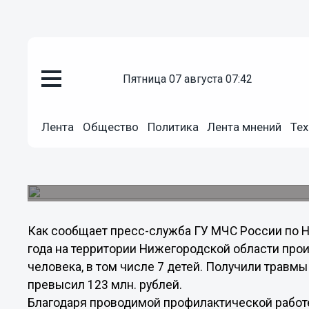
пятница 07 августа 07:42
Общество
09.08.2013
22:02
Лента
Общество
Политика
Лента мнений
Тех
192 нижегородца погибли на п
месяцев 2013 года
3728 человек были спасены нижегородскими 
Как сообщает пресс-служба ГУ МЧС России по Н
года на территории Нижегородской области прои
человека, в том числе 7 детей. Получили травмы
превысил 123 млн. рублей.
Благодаря проводимой профилактической работ