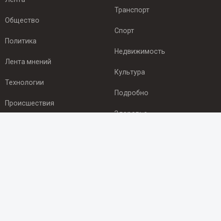
Транспорт
Общество
Спорт
Политика
Недвижимость
Лента мнений
Культура
Технологии
Подробно
Происшествия
Здоровье
Экономика
ПОДПИСКА
Подпишись на рассылку NEWSROOM24
и будь
в курсе новостей в своём городе:
Подписаться