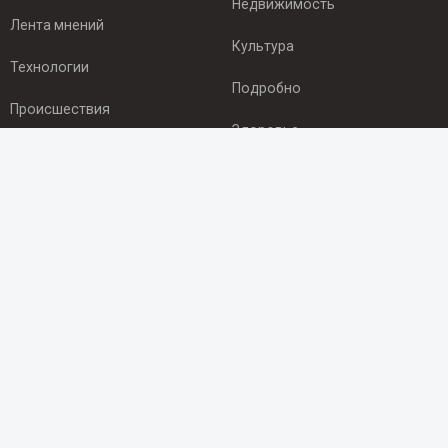
Недвижимость
Лента мнений
Культура
Технологии
Подробно
Происшествия
Здоровье
Экономика
ПОДПИСКА
Подпишись на рассылку NEWSROOM24
и будь
в курсе новостей в своём городе:
Подписаться
© 2012 - 2025 ООО "Ньюсрум" (ИА Newsroom24 (Ньюсрум24).
Учредитель — ООО "Ньюсрум"
Свидетельство о регистрации СМИ ИА № ФС 77 - 45920 от 22.07.2011г.
выдано Федеральной службой по надзору в сфере связи,