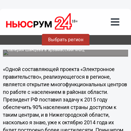
уменьшение коррупционной
составляющей, преодоление
административных барьеров,
открытость и гласность, - Андрей
Тарасов
Выбрать регион
Депутат Законодательного собрания Нижегородской
области прокомментировал инспекционную поездку
Валерия Шанцева в арзамасский МФЦ
«Одной составляющей проекта «Электронное
правительство», реализующегося в регионе,
является открытие многофункциональных центров
по работе с населением в районах области.
Президент РФ поставил задачу к 2015 году
обеспечить 90% населения страны доступом к
таким центрам, и в Нижегородской области,
насколько я знаю, уже к октябрю 2014 года их
будет построено более шестидесяти. Принципом