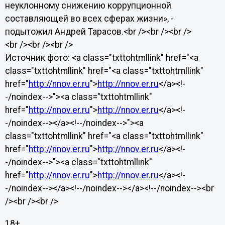
неуклонному снижению коррупционной
составляющей во всех сферах жизни», -
подытожил Андрей Тарасов.<br /><br /><br />
<br /><br /><br />
Источник фото: <a class="txttohtmllink" href="<a
class="txttohtmllink" href="<a class="txttohtmllink"
href="
http://nnov.er.ru
">
http://nnov.er.ru
</a><!-
-/noindex-->"><a class="txttohtmllink"
href="
http://nnov.er.ru
">
http://nnov.er.ru
</a><!-
-/noindex--></a><!--/noindex-->"><a
class="txttohtmllink" href="<a class="txttohtmllink"
href="
http://nnov.er.ru
">
http://nnov.er.ru
</a><!-
-/noindex-->"><a class="txttohtmllink"
href="
http://nnov.er.ru
">
http://nnov.er.ru
</a><!-
-/noindex--></a><!--/noindex--></a><!--/noindex--><br
/><br /><br />
18+