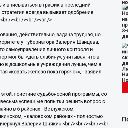
ь и вписываться в график в последний
я стратегия всегда вызывает одобрение
r /><br /><br /><br />
вания, действительно, задача трудная, но
риоритете у губернатора Валерия Шанцева,
ого самоуправления личного контроля и
ор мог бы «дать слабину», учитывая, что в
ью в дошкольные учреждения лучше, чем в
тая «ковать железо пока горячо»», - заявил
я этой, поистине судьбоносной программы, со
 весьма успешные попытки решить вопрос с
йно в 6 районах - Ветлужском,
кинском, Чкаловском районах - полностью
П
черкнул Валерий Шнякин.<br /><br /><br /><br