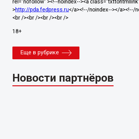
rel="nofollow" ><!--noindex--><a class="txttohtmllink
>
http://pda.fedpress.ru
</a><!--/noindex--></a><!--/
<br /><br /><br /><br />
18+
Еще в рубрике
Новости партнёров