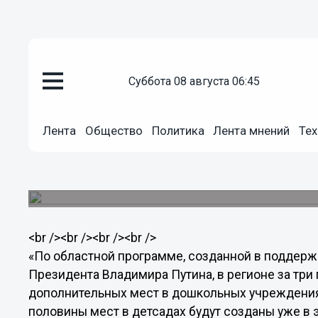
Общество
23.07.2013
21:27
суббота 08 августа 06:45
Стопроцентная доступность до
действительно, задача трудная
Валерий Шнякин
Лента
Общество
Политика
Лента мнений
Тех
Член Совета Федерации РФ от Нижегородской 
областной целевой программы «Ликвидация о
учреждениях" по итогам первого полугодия 2013
<br /><br /><br /><br />
«По областной программе, созданной в поддерж
Президента Владимира Путина, в регионе за три
дополнительных мест в дошкольных учреждениях 
половины мест в детсадах будут созданы уже в э