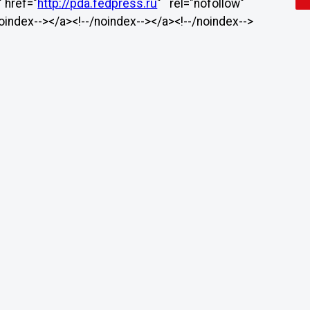
" href="
http://pda.fedpress.ru
" rel="nofollow"
noindex--></a><!--/noindex--></a><!--/noindex-->