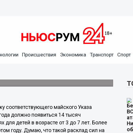
школьного образования,
, но вполне выполнимая, -
нологии
Происшествия
Экономика
Транспорт
Спорт
области прокомментировал ход реализации
чередности в дошкольных образовательных
 года.
Т
ку соответствующего майского Указа
 года должно появиться 14 тысяч
для детей в возрасте от 3 до 7 лет. Более
том году. Думаю, что такой расклад сил на