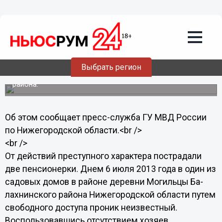
16.07.2013
13:34
Нижегородскими полицейскими
задержан подозреваемый в
совершении краж в садовых домах
Выбрать регион
Молодой человек подозревается в совершении двух
краж на территории садовых обществ Балахнинского
района.
Об этом сообщает пресс-служба ГУ МВД России
по Нижегородской области.<br />
<br />
От действий преступного характера пострадали
две пенсионерки. Днем 6 июля 2013 года в один из
садовых домов в районе деревни Могильцы Ба-
лахнинского района Нижегородской области путем
свободного доступа проник неизвестный.
Воспользовавшись отсутствием хозяев,