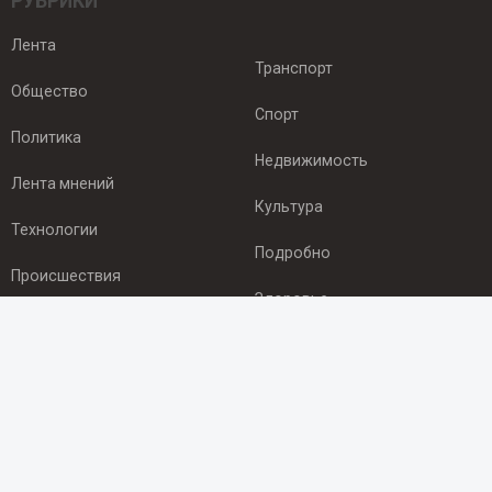
РУБРИКИ
Лента
Транспорт
Общество
Спорт
Политика
Недвижимость
Лента мнений
Культура
Технологии
Подробно
Происшествия
Здоровье
Экономика
ПОДПИСКА
Подпишись на рассылку NEWSROOM24
и будь
в курсе новостей в своём городе: