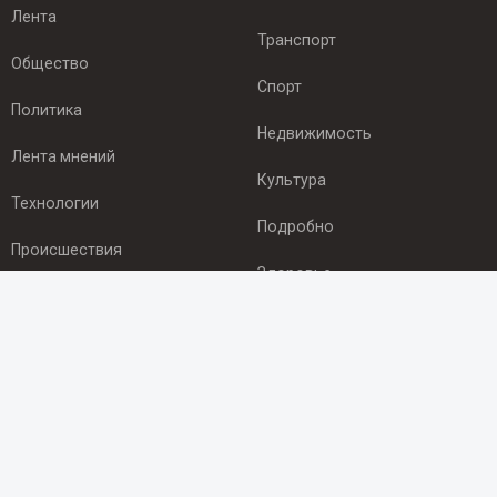
Лента
Транспорт
Общество
Спорт
Политика
Недвижимость
Лента мнений
Культура
Технологии
Подробно
Происшествия
Здоровье
Экономика
ПОДПИСКА
Подпишись на рассылку NEWSROOM24
и будь
в курсе новостей в своём городе:
Подписаться