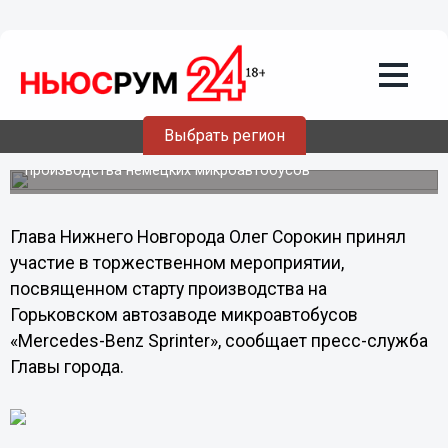
Общество
15.07.2013
20:40
Сегодняшнее событие поставило
точку в споре скептиков о будущем
ГАЗа, - Сорокин
Выбрать регион
Глава Нижнего Новгорода прокомментировал открытие
производства немецких микроавтобусов
Глава Нижнего Новгорода Олег Сорокин принял
участие в торжественном мероприятии,
посвященном старту производства на
Горьковском автозаводе микроавтобусов
«Mercedes-Benz Sprinter», сообщает пресс-служба
Главы города.