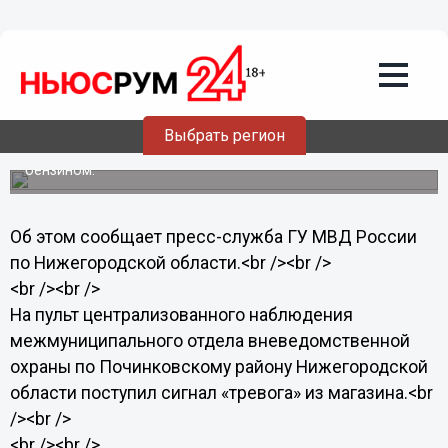
15.07.2013
18:00
Полицейские предотвратили
возгорание магазина в Нижегородской
области
Полицейские вневедомственной охраны в селе Починки
Выбрать регион
Нижегородской области предотвратили возгорание
магазина, около которого находились канистры с
бензином.
Об этом сообщает пресс-служба ГУ МВД России
по Нижегородской области.<br /><br />
<br /><br />
На пульт централизованного наблюдения
межмуниципального отдела вневедомственной
охраны по Починковскому району Нижегородской
области поступил сигнал «тревога» из магазина.<br
/><br />
<br /><br />