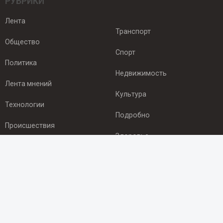
РУБРИКИ
Лента
Транспорт
Общество
Спорт
Политика
Недвижимость
Лента мнений
Культура
Технологии
Подробно
Происшествия
Здоровье
Экономика
ПОДПИСКА
Подпишись на рассылку NEWSROOM24
и будь
в курсе новостей в своём городе: