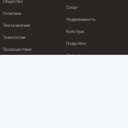
Общество
Спорт
Политика
Недвижимость
Лента мнений
Культура
Технологии
Подробно
Происшествия
Здоровье
Экономика
ПОДПИСКА
Подпишись на рассылку NEWSROOM24
и будь
в курсе новостей в своём городе:
Подписаться