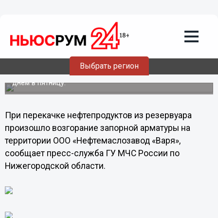
Общество
12.07.2013
19:20
Пожар на нефтяном резервуаре в
Нижнем Новгороде ликвидирован
Выбрать регион
Тревожное сообщение о возгорании поступило в МЧС
днем в пятницу.
При перекачке нефтепродуктов из резервуара
произошло возгорание запорной арматуры на
территории ООО «Нефтемаслозавод «Варя»,
сообщает пресс-служба ГУ МЧС России по
Нижегородской области.