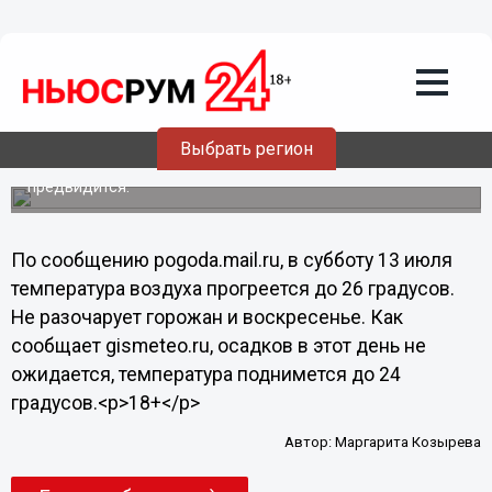
Общество
12.07.2013
17:01
Нижегородцев ожидают ясные
выходные
Выбрать регион
В ближайшие субботу и воскресенье осадков не
предвидится.
По сообщению pogoda.mail.ru, в субботу 13 июля
температура воздуха прогреется до 26 градусов.
Не разочарует горожан и воскресенье. Как
сообщает gismeteo.ru, осадков в этот день не
ожидается, температура поднимется до 24
градусов.<p>18+</p>
Автор:
Маргарита Козырева