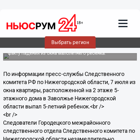
Общество
08.07.2013
16:52
Пятилетний мальчик выпал из окна
вместе с москитной сеткой в
Нижегородской области
Выбрать регион
В Заволжье проводится доследственная проверка по
факту падения из окна малолетнего ребенка.
По информации пресс-службы Следственного
комитета РФ по Нижегородской области, 7 июля из
окна квартиры, расположенной на 2 этаже 5-
этажного дома в Заволжье Нижегородской
области выпал 5-летний ребенок.<br />
<br />
Следователи Городецкого межрайонного
следственного отдела Следственного комитета по
Нижегородской области незамедлительно