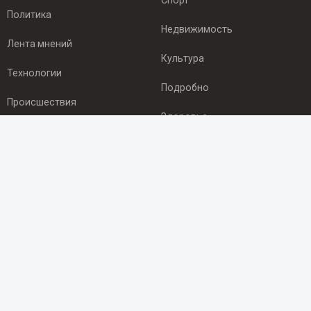
Спорт
Политика
Недвижимость
Лента мнений
Культура
Технологии
Подробно
Происшествия
Здоровье
Экономика
ПОДПИСКА
Подпишись на рассылку NEWSROOM24
и будь
в курсе новостей в своём городе:
Подписаться
© 2012 - 2025 ООО "Ньюсрум" (ИА Newsroom24 (Ньюсрум24).