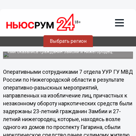
Общество
03.07.2013
17:37
В Нижнем Новгороде задержаны
Выбрать регион
подозреваемые в сбыте марихуаны
Ими оказались гражданин Замбии и нижегородец.
Оперативными сотрудниками 7 отдела УУР ГУ МВД
России по Нижегородской области в результате
оперативно-разыскных мероприятий,
направленных на изобличение лиц, причастных к
незаконному обороту наркотических средств были
задержаны 23-летний гражданин Замбии и 27-
летний нижегородец, которые, находясь возле
одного из домов по проспекту Гагарина, сбыли
наркотическое средство ранее судимому жителю